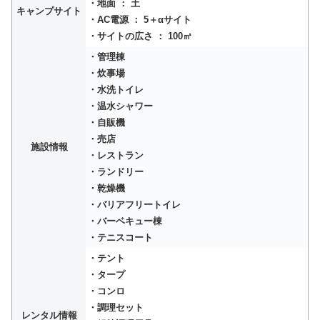
・地面 ： 土
キャンプサイト
・AC電源 ： 5＋αサイト
・サイトの広さ ： 100㎡
・管理棟
・炊事場
・水洗トイレ
・温水シャワー
・自販機
・売店
施設情報
・レストラン
・ランドリー
・乾燥機
・バリアフリートイレ
・バーベキュー棟
・テニスコート
・テント
・タープ
・コンロ
・調理セット
レンタル情報