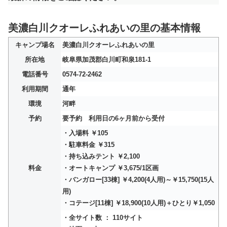
美濃白川クオーレふれあいの里の基本情報
キャンプ場名
美濃白川クオーレふれあいの里
所在地
岐阜県加茂郡白川町和泉181-1
電話番号
0574-72-2462
利用期間
通年
環境
河畔
予約
要予約 利用日の6ヶ月前から受付
・入場料 ￥105
・駐車料金 ￥315
・持ち込みテント ￥2,100
料金
・オートキャンプ ￥3,675/1区画
・バンガロー[33棟] ￥4,200(4人用)～￥15,750(15人
用)
・コテージ[11棟] ￥18,900(10人用)＋ひとり￥1,050
・全サイト数 ： 110サイト