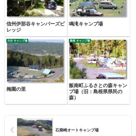
信州伊那谷キャンパーズビ
鳴滝キャンプ場
レッジ
大分 キャンプ場
島根 キャンプ場
飯南町ふるさとの森キャン
梅園の里
プ場（旧：島根県県民の
森）
石廊崎オートキャンプ場