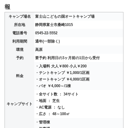
報
キャンプ場名
富士山こどもの国オートキャンプ場
所在地
静岡県富士市桑崎1015
電話番号
0545-22-5552
利用期間
通年(一部除く)
環境
高原
予約
要予約 利用日の3ヶ月前の1日から受付
・入場料 大人￥800 小人￥200
・テントキャンプ ￥1,000/1区画
料金
・オートキャンプ ￥4,000/1区画
・パオ ￥4,000～/1棟
・全サイト数 ： 34サイト
・地面 ： 芝生
キャンプサイト
・AC電源 ： なし
・広さ ： 48～100㎡
・管理棟