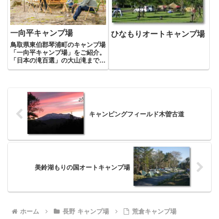
一向平キャンプ場
ひなもりオートキャンプ場
鳥取県東伯郡琴浦町のキャンプ場
「一向平キャンプ場」をご紹介。
「日本の滝百選」の大山滝まで森
林浴を楽しみながらハイキング。
初夏は川遊び、秋は紅葉狩りと四
季を通じて楽しめます。
キャンピングフィールド木曽古道
美鈴湖もりの国オートキャンプ場
ホーム
長野 キャンプ場
荒倉キャンプ場