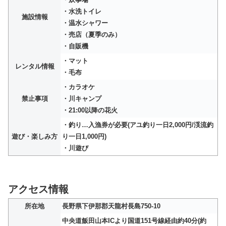
・水洗トイレ
施設情報
・温水シャワー
・売店（夏季のみ）
・自販機
・マット
レンタル情報
・毛布
・カラオケ
禁止事項
・川キャンプ
・21:00以降の花火
・釣り…入漁券が必要(アユ釣り一日2,000円/渓流釣
遊び・楽しみ方
り一日1,000円)
・川遊び
アクセス情報
所在地
長野県下伊那郡天龍村長島750-10
中央道飯田山本ICより国道151号線経由約40分(約