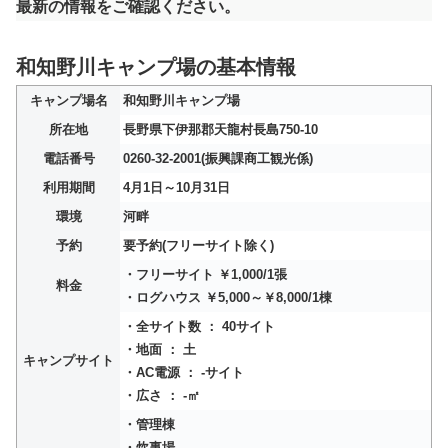
最新の情報をご確認ください。
和知野川キャンプ場の基本情報
キャンプ場名
和知野川キャンプ場
所在地
長野県下伊那郡天龍村長島750-10
電話番号
0260-32-2001(振興課商工観光係)
利用期間
4月1日～10月31日
環境
河畔
予約
要予約(フリーサイト除く)
・フリーサイト ￥1,000/1張
料金
・ログハウス ￥5,000～￥8,000/1棟
・全サイト数 ： 40サイト
・地面 ： 土
キャンプサイト
・AC電源 ： -サイト
・広さ ： -㎡
・管理棟
・炊事場