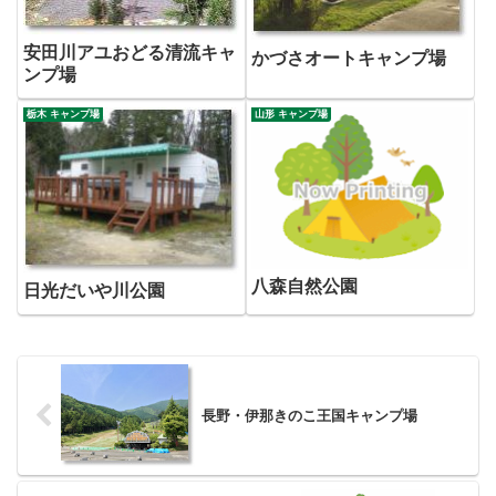
安田川アユおどる清流キャ
かづさオートキャンプ場
ンプ場
栃木 キャンプ場
山形 キャンプ場
八森自然公園
日光だいや川公園
長野・伊那きのこ王国キャンプ場