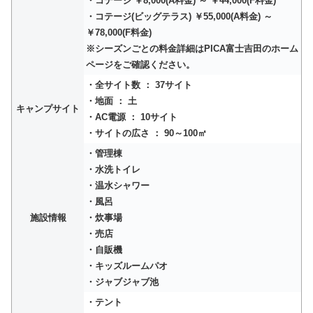
・コテージ ￥8,000(A料金) ～ ￥44,000(F料金)
・コテージ(ビッグテラス) ￥55,000(A料金) ～
￥78,000(F料金)
※シーズンごとの料金詳細はPICA富士吉田のホーム
ページをご確認ください。
・全サイト数 ： 37サイト
・地面 ： 土
キャンプサイト
・AC電源 ： 10サイト
・サイトの広さ ： 90～100㎡
・管理棟
・水洗トイレ
・温水シャワー
・風呂
施設情報
・炊事場
・売店
・自販機
・キッズルームパオ
・ジャブジャブ池
・テント