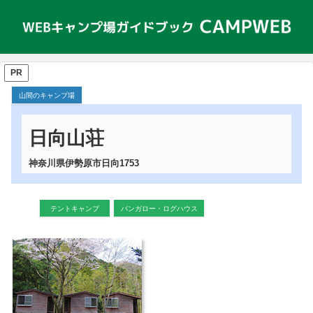
PR
山間のキャンプ場
日向山荘
神奈川県伊勢原市日向1753
テントキャンプ
バンガロー・ログハウス