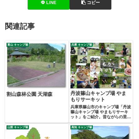
LINE
コピー
関連記事
富山 キャンプ場
兵庫 キャンプ場
丹波篠山キャンプ場 やま
割山森林公園 天湖森
もりサーキット
兵庫県篠山市のキャンプ場「丹波
篠山キャンプ場 やまもりサーキ
ット」をご紹介。昔ながらの里山
風景が残る、丹波篠山ならではの
食や自然の体験できる地域密着型
山梨 キャンプ場
高知 キャンプ場
のキャンプ場。