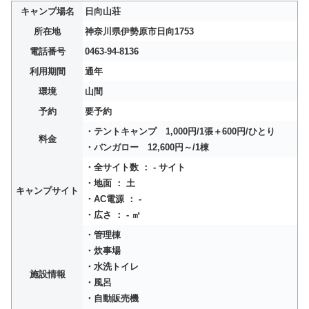
キャンプ場名
日向山荘
所在地
神奈川県伊勢原市日向1753
電話番号
0463-94-8136
利用期間
通年
環境
山間
予約
要予約
・テントキャンプ 1,000円/1張＋600円/ひとり
料金
・バンガロー 12,600円～/1棟
・全サイト数 ： - サイト
・地面 ： 土
キャンプサイト
・AC電源 ： -
・広さ ： - ㎡
・管理棟
・炊事場
・水洗トイレ
施設情報
・風呂
・自動販売機