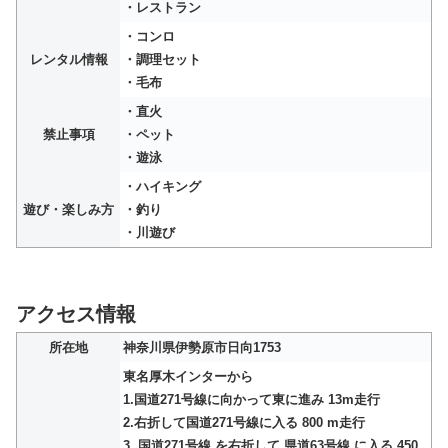
・レストラン
・コンロ
レンタル情報
・調理セット
・毛布
・直火
禁止事項
・ペット
・遊泳
・ハイキング
遊び・楽しみ方
・釣り
・川遊び
アクセス情報
所在地
神奈川県伊勢原市日向1753
東名厚木インターから
1.国道271号線に向かって東に進み 13m走行
2.右折して国道271号線に入る 800 m走行
3. 国道271号線 を右折して 県道63号線 に入る 450