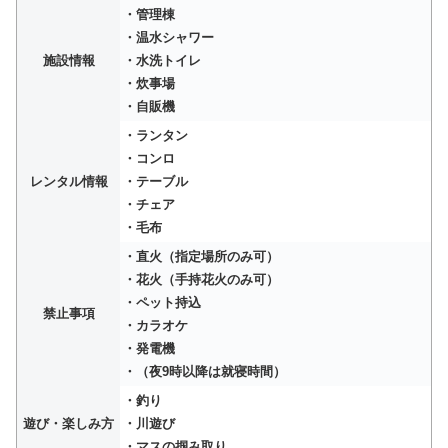
・管理棟
・温水シャワー
施設情報
・水洗トイレ
・炊事場
・自販機
・ランタン
・コンロ
レンタル情報
・テーブル
・チェア
・毛布
・直火（指定場所のみ可）
・花火（手持花火のみ可）
・ペット持込
禁止事項
・カラオケ
・発電機
・（夜9時以降は就寝時間）
・釣り
遊び・楽しみ方
・川遊び
・マスの掴み取り