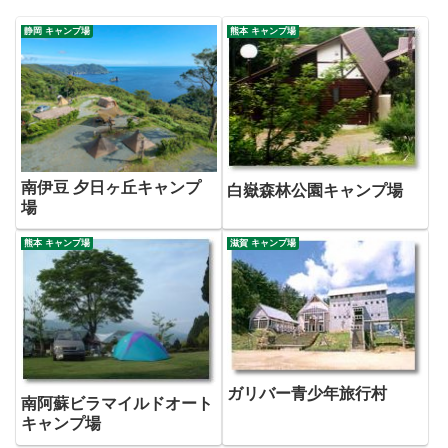
静岡 キャンプ場
熊本 キャンプ場
南伊豆 夕日ヶ丘キャンプ
白嶽森林公園キャンプ場
場
熊本 キャンプ場
滋賀 キャンプ場
ガリバー青少年旅行村
南阿蘇ビラマイルドオート
キャンプ場