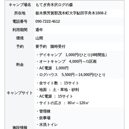
キャンプ場名
もてぎ舟木沢ログの森
所在地
栃木県芳賀郡茂木町大字鮎田字舟木1808-2
電話番号
090-7222-4612
利用期間
通年
環境
山間
予約
要予約 随時受付
・デイキャンプ 1,000円/ひとり(4時間迄）
・オートキャンプ 4,000円～/1区画
料金
・AC電源 1,000円
・ログハウス 5,500円～14,000円/ひとり
・全サイト数 ： 15サイト
・地面 ： 土・草地・砂利
キャンプサイト
・AC電源 ： 15サイト
・サイトの広さ ： 80㎡～120㎡
・管理棟
・炊事場
・水洗トイレ
施設情報