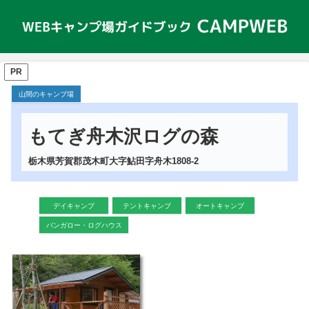
PR
山間のキャンプ場
もてぎ舟木沢ログの森
栃木県芳賀郡茂木町大字鮎田字舟木1808-2
デイキャンプ
テントキャンプ
オートキャンプ
バンガロー・ログハウス