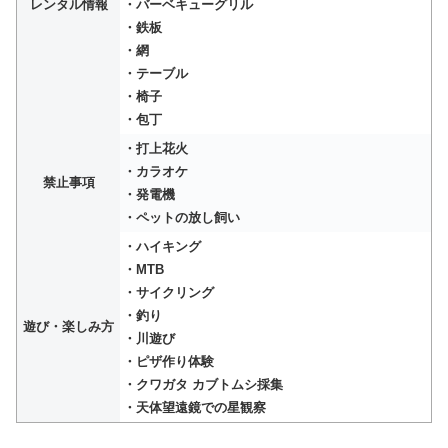
レンタル情報
・バーベキューグリル
・鉄板
・網
・テーブル
・椅子
・包丁
・打上花火
・カラオケ
禁止事項
・発電機
・ペットの放し飼い
・ハイキング
・MTB
・サイクリング
・釣り
遊び・楽しみ方
・川遊び
・ピザ作り体験
・クワガタ カブトムシ採集
・天体望遠鏡での星観察