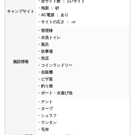
・全サイト数 ： 117サイト
・地面 ： 砂
キャンプサイト
・AC電源 ： あり
・サイトの広さ ： -㎡
・管理棟
・水洗トイレ
・風呂
・炊事場
・売店
施設情報
・コインランドリー
・自販機
・ピザ釜
・釣り堀
・ボート・水遊び池
・テント
・タープ
・シュラフ
・ランタン
・毛布