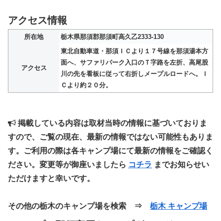
アクセス情報
所在地
栃木県那須郡那須町高久乙2333-130
東北自動車道・那須ＩＣより１７号線を那須湯本方
面へ、サファリパーク入口のＴ字路を左折、高尾股
アクセス
川の先を看板に従って右折しメープルロードへ。Ｉ
Ｃより約２０分。
掲載している内容は取材当時の情報に基づいておりま
すので、ご覧の現在、最新の情報ではない可能性もありま
す。ご利用の際は各キャンプ場にて最新の情報をご確認く
ださい。変更等が御座いましたら
コチラ
までお知らせい
ただけますと幸いです。
その他の栃木のキャンプ場を検索 ⇒
栃木 キャンプ場