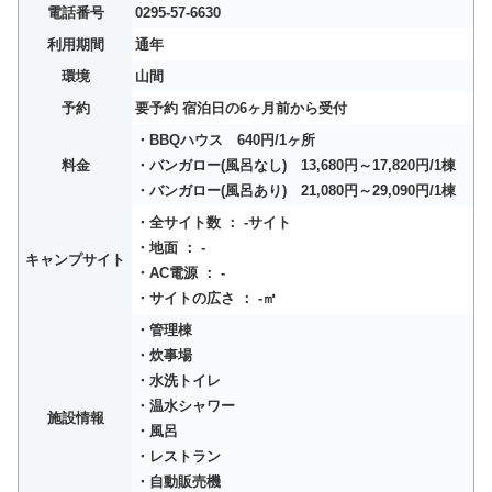
電話番号
0295-57-6630
利用期間
通年
環境
山間
予約
要予約 宿泊日の6ヶ月前から受付
・BBQハウス 640円/1ヶ所
料金
・バンガロー(風呂なし) 13,680円～17,820円/1棟
・バンガロー(風呂あり) 21,080円～29,090円/1棟
・全サイト数 ： -サイト
・地面 ： -
キャンプサイト
・AC電源 ： -
・サイトの広さ ： -㎡
・管理棟
・炊事場
・水洗トイレ
・温水シャワー
施設情報
・風呂
・レストラン
・自動販売機