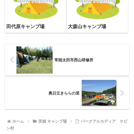
田代原キャンプ場
大森山キャンプ場
常陸太田市西山研修所
奥日立きららの里
ホーム
茨城 キャンプ場
パークアルカディア ケビ
ン村