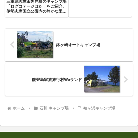
三重県志摩市阿児町のキャンプ場
「ログコテージはた」をご紹介。
伊勢志摩国立公園内の静かな里山
と英虞湾に面したキャンプ場。カ
ヤック、足漕ぎボート、専用
BBQ場、焚き火薪も無料！
鉢ヶ崎オートキャンプ場
能登島家族旅行村Weランド
ホーム
石川 キャンプ場
袖ヶ浜キャンプ場