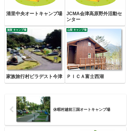
清里中央オートキャンプ場
JCMA会津高原野外活動セ
ンター
滋賀 キャンプ場
山梨 キャンプ場
家族旅行村ビラデスト今津
ＰＩＣＡ富士西湖
休暇村越前三国オートキャンプ場