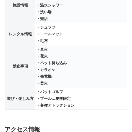
施設情報
・温水シャワー
・洗い場
・売店
・シュラフ
レンタル情報
・ロールマット
・毛布
・直火
・花火
・ペット持ち込み
禁止事項
・カラオケ
・発電機
・焚火
・パットゴルフ
遊び・楽しみ方
・プール…夏季限定
・各種アトラクション
アクセス情報