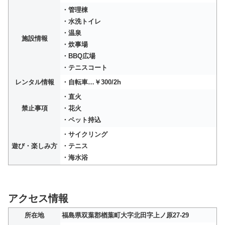
・管理棟
・水洗トイレ
・温泉
施設情報
・炊事場
・BBQ広場
・テニスコート
レンタル情報
・自転車…￥300/2h
・直火
禁止事項
・花火
・ペット持込
・サイクリング
遊び・楽しみ方
・テニス
・海水浴
アクセス情報
所在地
福島県双葉郡楢葉町大字北田字上ノ原27-29