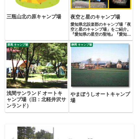
三瓶山北の原キャンプ場
夜空と星のキャンプ場
愛知県北設楽郡のキャンプ場「夜
空と星のキャンプ場」をご紹介。
『愛知県の星空の聖地』『愛知県
で一番星に近い場所』として感動
の星空が見れるキャンプ場です。
群馬 キャンプ場
静岡 キャンプ場
浅間サンランド オートキ
やまぼうしオートキャンプ
ャンプ場（旧：北軽井沢サ
場
ンランド）