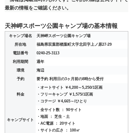
最新の情報をご確認ください。
天神岬スポーツ公園キャンプ場の基本情報
キャンプ場名
天神岬スポーツ公園キャンプ場
所在地
福島県双葉郡楢葉町大字北田字上ノ原27-29
電話番号
0240-25-3113
利用期間
通年
環境
海辺
予約
要予約 利用日の3ヶ月前の8時から受付
・オートサイト ￥4,200～5,250/1区画
料金
・フリーキャンプ ￥1,575/1区画
・コテージ ￥4,665～/ひとり
・全サイト数 ： 90サイト
・地面 ： 芝生・土
キャンプサイト
・AC電源 ： 20サイト
・サイトの広さ ： 100㎡