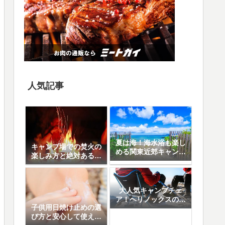
人気記事
夏は海！海水浴も楽し
キャンプ場での焚火の
める関東近郊キャンプ
楽しみ方と絶対あると
場10選
便利なアイテム8選
大人気キャンプチェ
ア！ヘリノックスの魅
子供用日焼け止めの選
力と人気の5モデル徹
び方と安心して使える
底比較