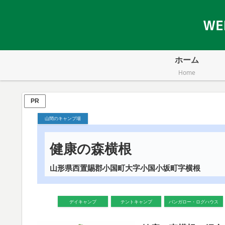
ホーム
Home
PR
山間のキャンプ場
健康の森横根
山形県西置賜郡小国町大字小国小坂町字横根
デイキャンプ
テントキャンプ
バンガロー・ログハウス