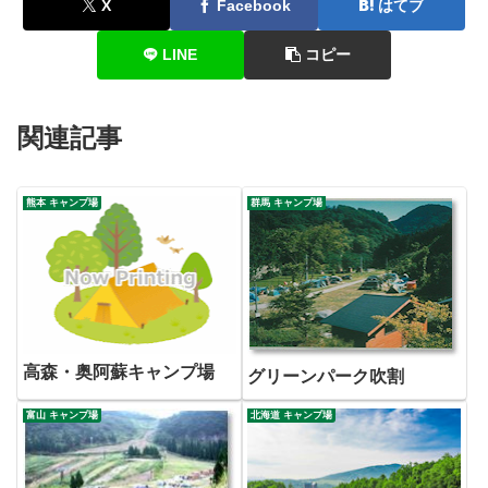
X
Facebook
はてブ
LINE
コピー
関連記事
熊本 キャンプ場
群馬 キャンプ場
高森・奥阿蘇キャンプ場
グリーンパーク吹割
富山 キャンプ場
北海道 キャンプ場