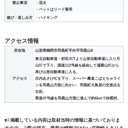
禁止事項
・花火
・ペットはリード着用
遊び・楽しみ方
・ハイキング
アクセス情報
所在地
山形県鶴岡市羽黒町手向字羽黒山8
東北自動車道・村田JCTより山形自動車道に入り月
山ICで下り、国道112号線を経由して湯殿山ICから
再び山形自動車道に入る。
アクセス
庄内あさひICを下り、スーパー農道こばえちゃライ
ンを羽黒山方面に向かい、羽黒町大鳥居の交差点を
右折。
県道47号線を羽黒山方面に進んで約6kmで休暇村。
掲載している内容は取材当時の情報に基づいておりま