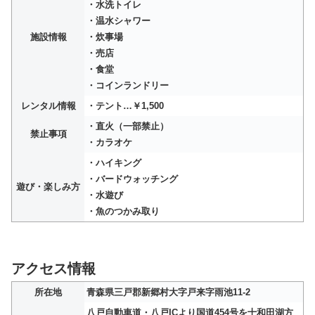
・水洗トイレ
・温水シャワー
施設情報
・炊事場
・売店
・食堂
・コインランドリー
レンタル情報
・テント…￥1,500
・直火（一部禁止）
禁止事項
・カラオケ
・ハイキング
・バードウォッチング
遊び・楽しみ方
・水遊び
・魚のつかみ取り
アクセス情報
所在地
青森県三戸郡新郷村大字戸来字雨池11-2
八戸自動車道・八戸ICより国道454号を十和田湖方