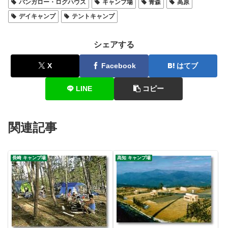
バンガロー・ログハウス
キャンプ場
青森
高原
デイキャンプ
テントキャンプ
シェアする
X
Facebook
はてブ
LINE
コピー
関連記事
長崎 キャンプ場
高知 キャンプ場