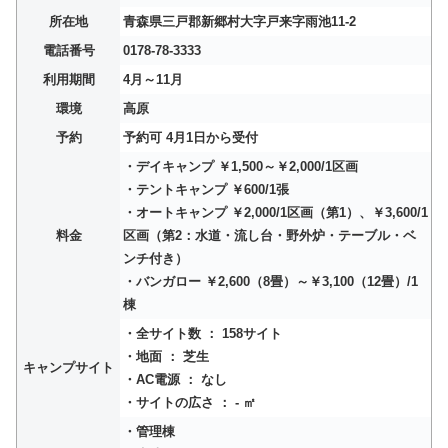
所在地
青森県三戸郡新郷村大字戸来字雨池11-2
電話番号
0178-78-3333
利用期間
4月～11月
環境
高原
予約
予約可 4月1日から受付
・デイキャンプ ￥1,500～￥2,000/1区画
・テントキャンプ ￥600/1張
・オートキャンプ ￥2,000/1区画（第1）、￥3,600/1
料金
区画（第2：水道・流し台・野外炉・テーブル・ベ
ンチ付き）
・バンガロー ￥2,600（8畳）～￥3,100（12畳）/1
棟
・全サイト数 ： 158サイト
・地面 ： 芝生
キャンプサイト
・AC電源 ： なし
・サイトの広さ ： - ㎡
・管理棟