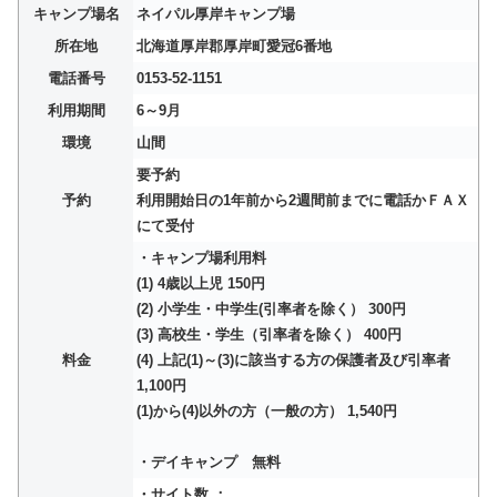
キャンプ場名
ネイパル厚岸キャンプ場
所在地
北海道厚岸郡厚岸町愛冠6番地
電話番号
0153-52-1151
利用期間
6～9月
環境
山間
要予約
予約
利用開始日の1年前から2週間前までに電話かＦＡＸ
にて受付
・キャンプ場利用料
(1) 4歳以上児 150円
(2) 小学生・中学生(引率者を除く） 300円
(3) 高校生・学生（引率者を除く） 400円
料金
(4) 上記(1)～(3)に該当する方の保護者及び引率者
1,100円
(1)から(4)以外の方（一般の方） 1,540円
・デイキャンプ 無料
・サイト数 ：