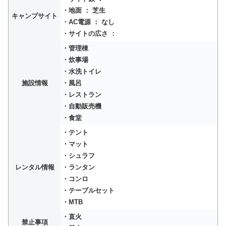
・地面 ： 芝生
キャンプサイト
・AC電源 ： なし
・サイトの広さ ：
・管理棟
・炊事場
・水洗トイレ
施設情報
・風呂
・レストラン
・自動販売機
・食堂
・テント
・マット
・シュラフ
レンタル情報
・ランタン
・コンロ
・テーブルセット
・MTB
・直火
禁止事項