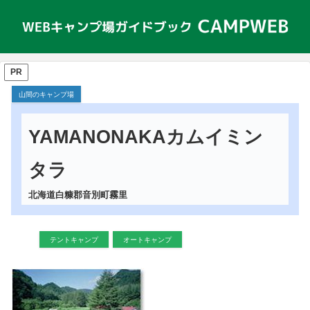
PR
山間のキャンプ場
YAMANONAKAカムイミン
タラ
北海道白糠郡音別町霧里
テントキャンプ
オートキャンプ