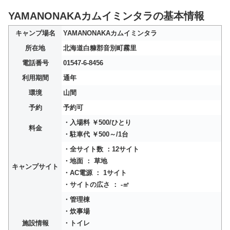
YAMANONAKAカムイミンタラの基本情報
キャンプ場名
YAMANONAKAカムイミンタラ
所在地
北海道白糠郡音別町霧里
電話番号
01547-6-8456
利用期間
通年
環境
山間
予約
予約可
・入場料 ￥500/ひとり
料金
・駐車代 ￥500～/1台
・全サイト数 ：12サイト
・地面 ： 草地
キャンプサイト
・AC電源 ： 1サイト
・サイトの広さ ： -㎡
・管理棟
・炊事場
施設情報
・トイレ