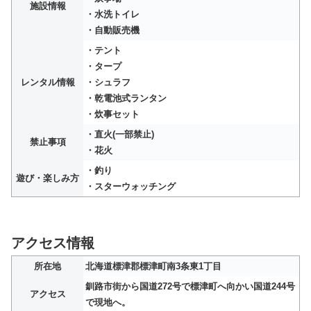
施設情報
・水洗トイレ
・自動販売機
・テント
・タープ
レンタル情報
・シュラフ
・乾電池式ランタン
・炊事セット
・直火(一部禁止)
禁止事項
・花火
・釣り
遊び・楽しみ方
・スターウォッチング
アクセス情報
所在地
北海道標津郡標津町南3条東1丁目
釧路市街から国道272号で標津町へ向かい国道244号
アクセス
で現地へ。