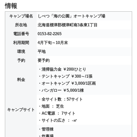
情報
キャンプ場名
しべつ「海の公園」オートキャンプ場
所在地
北海道標津郡標津町南3条東1丁目
電話番号
0153-82-2265
利用期間
4月下旬～10月末
環境
平地
予約
要予約
・清掃協力金 ￥200/ひとり
・テントキャンプ ￥300～/1張
料金
・オートキャンプ ￥3,000/1区画
・バンガロー ￥5,000/1棟
・全サイト数 ：57サイト
・地面 ： 芝生
キャンプサイト
・AC電源 ： 7サイト
・サイトの広さ ： -㎡
・管理棟
・炊事場