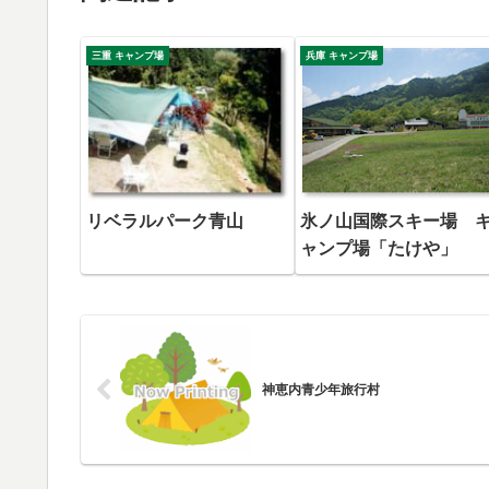
三重 キャンプ場
兵庫 キャンプ場
リベラルパーク青山
氷ノ山国際スキー場 
ャンプ場「たけや」
神恵内青少年旅行村