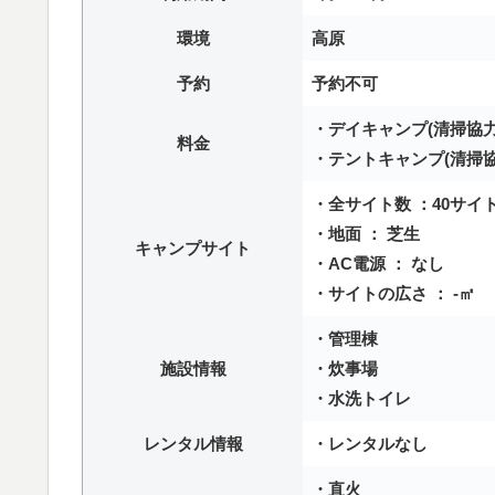
環境
高原
予約
予約不可
・デイキャンプ(清掃協力費
料金
・テントキャンプ(清掃協力
・全サイト数 ：40サイ
・地面 ： 芝生
キャンプサイト
・AC電源 ： なし
・サイトの広さ ： -㎡
・管理棟
施設情報
・炊事場
・水洗トイレ
レンタル情報
・レンタルなし
・直火