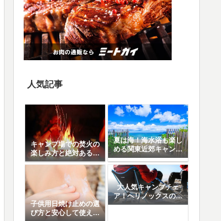
人気記事
夏は海！海水浴も楽し
キャンプ場での焚火の
める関東近郊キャンプ
楽しみ方と絶対あると
場10選
便利なアイテム8選
大人気キャンプチェ
ア！ヘリノックスの魅
子供用日焼け止めの選
力と人気の5モデル徹
び方と安心して使える
底比較