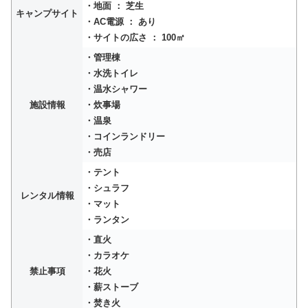
・地面 ： 芝生
キャンプサイト
・AC電源 ： あり
・サイトの広さ ： 100㎡
・管理棟
・水洗トイレ
・温水シャワー
施設情報
・炊事場
・温泉
・コインランドリー
・売店
・テント
・シュラフ
レンタル情報
・マット
・ランタン
・直火
・カラオケ
禁止事項
・花火
・薪ストーブ
・焚き火