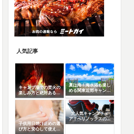
人気記事
夏は海！海水浴も楽し
キャンプ場での焚火の
める関東近郊キャンプ
楽しみ方と絶対あると
場10選
便利なアイテム8選
大人気キャンプチェ
ア！ヘリノックスの魅
子供用日焼け止めの選
力と人気の5モデル徹
び方と安心して使える
底比較