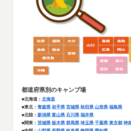
都道府県別のキャンプ場
■北海道：
北海道
■東北：
青森県
岩手県
宮城県
秋田県
山形県
福島県
■北陸：
新潟県
富山県
石川県
福井県
■関東：
茨城県
栃木県
群馬県
埼玉県
千葉県
東京都
神
■中部：
山梨県
長野県
岐阜県
静岡県
愛知県