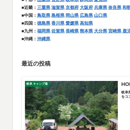
■近畿：
三重県
滋賀県
京都府
大阪府
兵庫県
奈良県
和
■中国：
鳥取県
島根県
岡山県
広島県
山口県
■四国：
徳島県
香川県
愛媛県
高知県
■九州：
福岡県
佐賀県
長崎県
熊本県
大分県
宮崎県
鹿
■沖縄：
沖縄県
最近の投稿
HO
岐阜 キャンプ場
岐阜
をコ