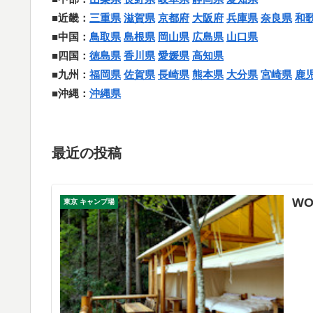
■近畿：
三重県
滋賀県
京都府
大阪府
兵庫県
奈良県
和
■中国：
鳥取県
島根県
岡山県
広島県
山口県
■四国：
徳島県
香川県
愛媛県
高知県
■九州：
福岡県
佐賀県
長崎県
熊本県
大分県
宮崎県
鹿
■沖縄：
沖縄県
最近の投稿
W
東京 キャンプ場