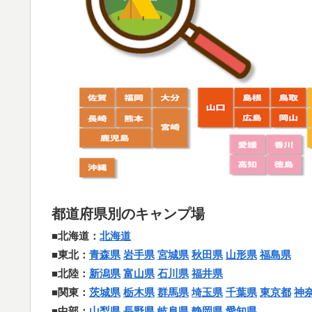
都道府県別のキャンプ場
■北海道：
北海道
■東北：
青森県
岩手県
宮城県
秋田県
山形県
福島県
■北陸：
新潟県
富山県
石川県
福井県
■関東：
茨城県
栃木県
群馬県
埼玉県
千葉県
東京都
神
■中部：
山梨県
長野県
岐阜県
静岡県
愛知県