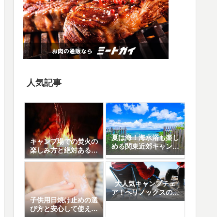
人気記事
夏は海！海水浴も楽し
キャンプ場での焚火の
める関東近郊キャンプ
楽しみ方と絶対あると
場10選
便利なアイテム8選
大人気キャンプチェ
ア！ヘリノックスの魅
子供用日焼け止めの選
力と人気の5モデル徹
び方と安心して使える
底比較