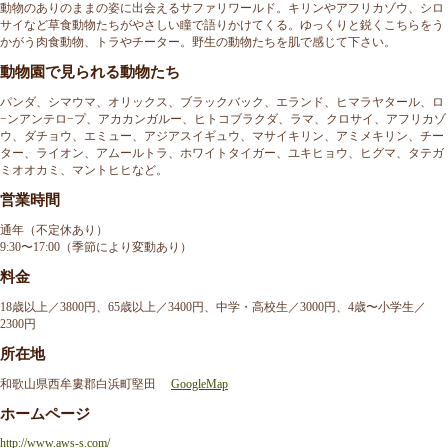
動物のありのままの姿に出会えるサファリワールド。キリンやアフリカゾウ、シロ
サイなど草食動物たちがやさしい瞳で語りかけてくる。ゆっくりと鋭くこちらをう
かがう肉食動物、トラやチーター。野生の動物たちを肌で感じて下さい。
動物園で見られる動物たち
パンダ、シマウマ、オリックス、ブラックバック、エランド、ヒマラヤタール、ロ
−ンアンテロ−プ、アカカンガルー、ヒトコブラクダ、ラマ、クロサイ、アフリカゾ
ウ、ダチョウ、エミュー、アジアスイギュウ、マサイキリン、アミメキリン、チー
ター、ライオン、アムールトラ、ホワイトタイガー、ユキヒョウ、ヒグマ、タテガ
ミオオカミ、マントヒヒなど。
営業時間
通年（不定休あり）
9:30〜17:00（季節により変動あり）
料金
18歳以上／3800円、65歳以上／3400円、中学・高校生／3000円、4歳〜小学生／
2300円
所在地
和歌山県西牟婁郡白浜町堅田
GoogleMap
ホームページ
http://www.aws-s.com/